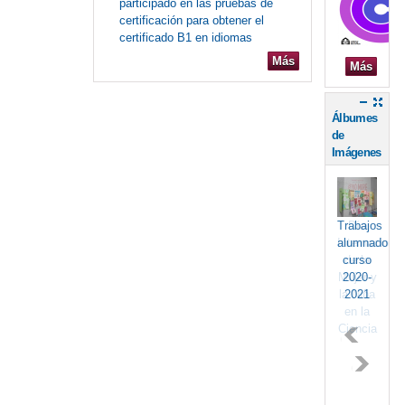
participado en las pruebas de
certificación para obtener el
certificado B1 en idiomas
Más
Más
Álbumes
de
Imágenes
Trabajos
Día
alumnado
Internacional
curso
de la
Mujer y
2020-
la Niña
2021
en la
Ciencia