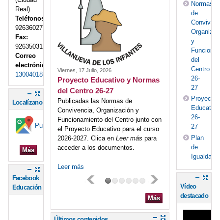
Normas
Real)
de
Teléfonos:
Convivenc
926360276
Organizac
Fax:
y
926350318
Funciona
Correo
del
electrónico:
Centro
Viernes, 17 Julio, 2026
13004018.ies@educastillalamancha.es
26-
Proyecto Educativo y Normas
27
del Centro 26-27
Proyecto
Publicadas las Normas de
Localízanos
Educativo
Convivencia, Organización y
26-
Funcionamiento del Centro junto con
Pulse aquí para ver la ubicación en el mapa
27
el Proyecto Educativo para el curso
Plan
2026-2027. Clica en
Leer más
para
de
acceder a los documentos.
Más
Igualdad
Leer más
Facebook
Vídeo
Educación
destacado
Más
Últimos contenidos