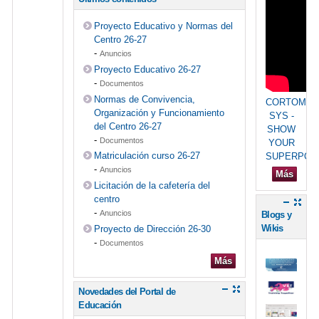
Proyecto Educativo y Normas del
Centro 26-27
-
Anuncios
Proyecto Educativo 26-27
-
Documentos
Normas de Convivencia,
CORTOMET
Organización y Funcionamiento
SYS -
del Centro 26-27
SHOW
-
Documentos
YOUR
Matriculación curso 26-27
SUPERPO
-
Anuncios
Más
Licitación de la cafetería del
centro
-
Anuncios
Blogs y
Wikis
Proyecto de Dirección 26-30
-
Documentos
Más
Novedades del Portal de
Educación