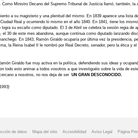
. Como Ministro Decano del Supremo Tribunal de Justicia llamó, también, la 
ento a su magisterio y una plenitud del mismo. En 1839 aparece una lista 
e Ciudad Real y ocurriendo lo mismo en el año 1840. En 1841, tiene los mismo
ogra su escaño como diputado. El 3 de Abril se celebra la sesión regia de ape
o, el 30 de este mes abandona, aunque continua como diputado lanzando disc
anchego. En 1843, Ramón Giraldo ocuparía por última vez la presidencia, pero
ma, la Reina Isabel II le nombró por Real Decreto, senador, pero la ética y el
Ramón Giraldo fue muy activa en la política, defendiendo sus ideas y ocupan
 todo esto animar a todos vosotros a que investiguéis sobre la vida de este
n cercano a nosotros, no nos deja de ser
UN GRAN DESCONOCIDO.
/1993)
ección de datos
Mapa del sitio
Accesibilidad
Aviso Legal
Página Prin