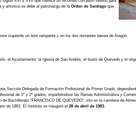
s siglos XVI y XVII que merece un recorrido con paso sereno para
a y artística se debe al patronazgo de la
Orden de Santiago
que
ferior izquierdo un león rampante y en los dos restantes barras de Aragón.
n; el Ayuntamiento; la Iglesia de San Andrés; el busto de Quevedo y el orige
na Sección Delegada de Formación Profesional de Primer Grado, dependiente 
rofesional de 1º y 2º grados, impartiéndose las Ramas Administrativa y Come
ituto de Bachillerato "FRANCISCO DE QUEVEDO", sito en la carretera de Alme
ero de 1983. El Instituto se inauguró el
28 de abril de 1983
.