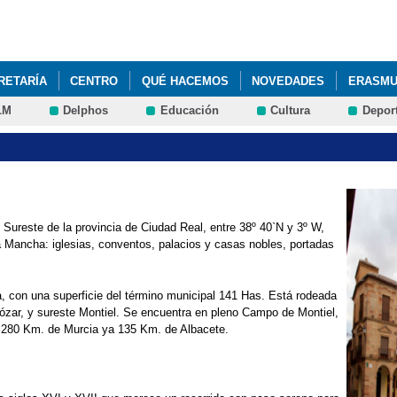
Pasar al
contenido
principal
RETARÍA
CENTRO
QUÉ HACEMOS
NOVEDADES
ERASMU
LM
Delphos
Educación
Cultura
Depor
 Sureste de la provincia de Ciudad Real, entre 38º 40`N y 3º W,
Mancha: iglesias, conventos, palacios y casas nobles, portadas
a, con una superficie del término municipal 141 Has. Está rodeada
 Cózar, y sureste Montiel. Se encuentra en pleno Campo de Montiel,
 280 Km. de Murcia ya 135 Km. de Albacete.