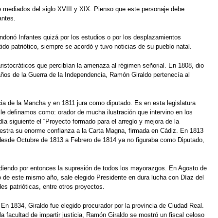
 mediados del siglo XVIII y XIX. Pienso que este personaje debe
antes.
ndonó Infantes quizá por los estudios o por los desplazamientos
do patriótico, siempre se acordó y tuvo noticias de su pueblo natal.
ristocráticos que percibían la amenaza al régimen señorial. En 1808, dio
años de la Guerra de la Independencia, Ramón Giraldo pertenecía al
ia de la Mancha y en 1811 jura como diputado. Es en esta legislatura
e definamos como: orador de mucha ilustración que intervino en los
a siguiente el “Proyecto formado para el arreglo y mejora de la
muestra su enorme confianza a la Carta Magna, firmada en Cádiz. En 1813
a desde Octubre de 1813 a Febrero de 1814 ya no figuraba como Diputado,
fendiendo por entonces la supresión de todos los mayorazgos. En Agosto de
 de este mismo año, sale elegido Presidente en dura lucha con Díaz del
es patrióticas, entre otros proyectos.
n 1834, Giraldo fue elegido procurador por la provincia de Ciudad Real.
facultad de impartir justicia, Ramón Giraldo se mostró un fiscal celoso