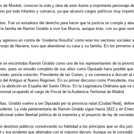
 Montiel, conocen la vida y obra de este ilustre e importante personaje de
 sino por todo Infantes y comarca, ya que alcanzó cargos políticos muy import
tes. Fue un estudioso del derecho para hacer que la justicia se cumpla y aba
a familia de Ramón Giraldo a vivir fue Murcia, aunque éste, con su gran senti
y agresivo en contra de “moderna filosofía” como eran los sectores sociales a
onsejo de Navarra, tuvo que abandonar su casa y su familia. En los primeros 
nde se encontraba Ramón Giraldo como uno de los representantes de la provinc
ones, pues un estudio completo de sus años como Diputado hace posible que l
o, previa votación, Presidente de las Cortes, y se comienza a discutir al dí
nsito del Antiguo al Nuevo Régimen. En su primer discurso como Presidente, 
e la abolición en España del Santo Oficio. En la Legislatura Ordinaria que v
ional ocupando el cargo de Fiscal de la Audiencia Territorial de Madrid.
ellas, Giraldo vuelve a ser Diputado por la provincia natal (Ciudad Real), de
idente. La vida parlamentaria de Ramón Giraldo sigue hasta 1822 y en Enero
icional sobre libertad política de la imprenta y el proyecto de ley de sociedad
stinos públicos conservando su fidelidad a los principios que un día juró. E
 era evidente que alternaba con el máximo decoro. Aunque se le concedió la 