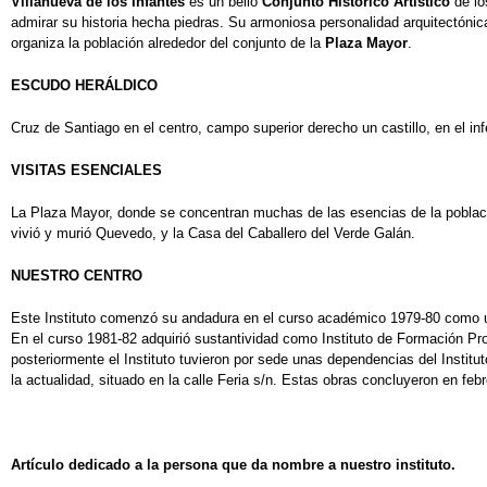
Villanueva de los Infantes
es un bello
Conjunto Histórico Artístico
de lo
admirar su historia hecha piedras. Su armoniosa personalidad arquitectónic
organiza la población alrededor del conjunto de la
Plaza Mayor
.
ESCUDO HERÁLDICO
Cruz de Santiago en el centro, campo superior derecho un castillo, en el in
VISITAS ESENCIALES
La Plaza Mayor, donde se concentran muchas de las esencias de la població
vivió y murió Quevedo, y la Casa del Caballero del Verde Galán.
NUESTRO CENTRO
Este Instituto comenzó su andadura en el curso académico 1979-80 como u
En el curso 1981-82 adquirió sustantividad como Instituto de Formación P
posteriormente el Instituto tuvieron por sede unas dependencias del Inst
la actualidad, situado en la calle Feria s/n. Estas obras concluyeron en febr
Artículo dedicado a la persona que da nombre a nuestro instituto.