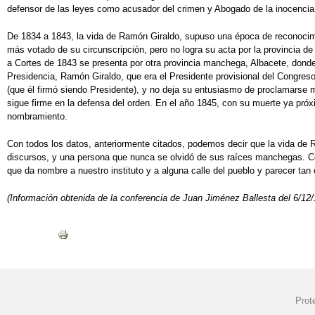
defensor de las leyes como acusador del crimen y Abogado de la inocencia
De 1834 a 1843, la vida de Ramón Giraldo, supuso una época de reconocimi
más votado de su circunscripción, pero no logra su acta por la provincia d
a Cortes de 1843 se presenta por otra provincia manchega, Albacete, donde l
Presidencia, Ramón Giraldo, que era el Presidente provisional del Congres
(que él firmó siendo Presidente), y no deja su entusiasmo de proclamarse m
sigue firme en la defensa del orden. En el año 1845, con su muerte ya próxi
nombramiento.
Con todos los datos, anteriormente citados, podemos decir que la vida de 
discursos, y una persona que nunca se olvidó de sus raíces manchegas. Con
que da nombre a nuestro instituto y a alguna calle del pueblo y parecer ta
(Información obtenida de la conferencia de Juan Jiménez Ballesta del 6/12
Prot