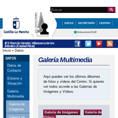
Pasar al
contenido
Search this site
Formulario de
principal
búsqueda
DATOS
SECRETARÍA
CENTRO
QUÉ HACEMOS
NOVEDADES
EducamosCLM
Delphos
ERASMUS +
EVALUACIÓN
IES Ramón Giraldo, Villanueva de los
Infantes (Ciudad Real)
Educación
Cultura
ORIENTACIÓN
IGUALDAD
Inicio
»
Datos
Se encuentra usted aquí
Deportes
CRFP
Galería Multimedia
DATOS
STEAM+
Contacto
Datos de
Contacto
Aquí puedes ver los últimos álbumes
Entorno y
de fotos y vídeos del Centro. Si quieres
Situación
ver todos accede a las Galerías de
Galería
Imágenes y Vídeos.
Multimedia
Galería de
Imágenes
Galería de Imágenes
Galería de
Galería de
Vídeos