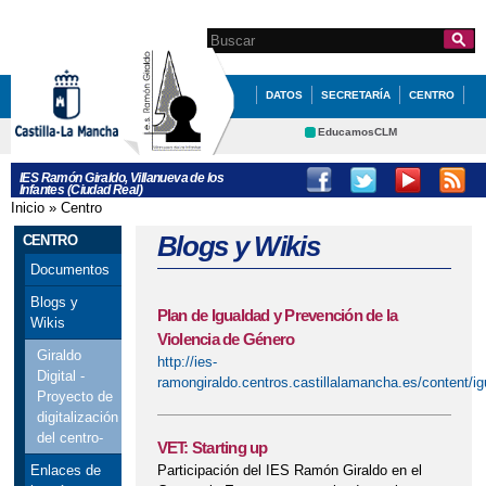
Pasar al
contenido
Search this site
Formulario de
principal
búsqueda
DATOS
SECRETARÍA
CENTRO
QUÉ HACEMOS
NOVEDADES
EducamosCLM
Delphos
ERASMUS +
EVALUACIÓN
IES Ramón Giraldo, Villanueva de los
Infantes (Ciudad Real)
Educación
Cultura
ORIENTACIÓN
IGUALDAD
Inicio
»
Centro
Se encuentra usted aquí
Deportes
CRFP
Blogs y Wikis
CENTRO
STEAM+
Contacto
Documentos
Blogs y
Plan de Igualdad y Prevención de la
Wikis
Violencia de Género
Giraldo
http://ies-
Digital -
ramongiraldo.centros.castillalamancha.es/content/ig
Proyecto de
digitalización
del centro-
VET: Starting up
Participación del IES Ramón Giraldo en el
Enlaces de