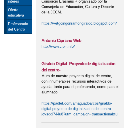
Consorcio Erasmus + organizado por la
interés
Consejería de Educación, Cultura y Deporte
Oferta
de la JCCM.
educativa
https://vetgoingonramongiraldo.blogspot.com/
Profesorado
del Centro
Antonio Cipriano Web
http://www.cipri.info/
Giraldo Digital -Proyecto de digitalización
del centro-
Muro de nuestro proyecto digital de centro,
con innumerables recursos interactivos de
ayuda, tanto para el profesorado, como para el
alumnado.
https://padlet.com/amaguadoarcos/giraldo-
digital-proyecto-de-digitalizaci-n-del-centro-
jovsggi744u8?utm_campaign=transactional&u