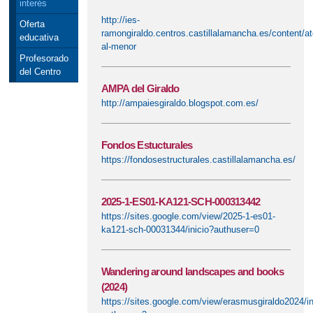
interés
http://ies-
Oferta
ramongiraldo.centros.castillalamancha.es/content
educativa
al-menor
Profesorado
del Centro
AMPA del Giraldo
http://ampaiesgiraldo.blogspot.com.es/
Fondos Estucturales
https://fondosestructurales.castillalamancha.es/
2025-1-ES01-KA121-SCH-000313442
https://sites.google.com/view/2025-1-es01-
ka121-sch-00031344/inicio?authuser=0
Wandering around landscapes and books
(2024)
https://sites.google.com/view/erasmusgiraldo2024/in