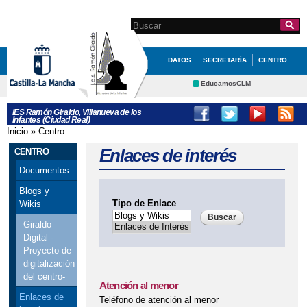
Pasar al
contenido
Search this site
Formulario de
principal
búsqueda
DATOS
SECRETARÍA
CENTRO
QUÉ HACEMOS
NOVEDADES
EducamosCLM
Delphos
ERASMUS +
EVALUACIÓN
IES Ramón Giraldo, Villanueva de los
Infantes (Ciudad Real)
Educación
Cultura
ORIENTACIÓN
IGUALDAD
Inicio
»
Centro
Se encuentra usted aquí
Deportes
CRFP
Enlaces de interés
CENTRO
STEAM+
Contacto
Documentos
Blogs y
Tipo de Enlace
Wikis
Giraldo
Digital -
Proyecto de
digitalización
del centro-
Atención al menor
Enlaces de
Teléfono de atención al menor